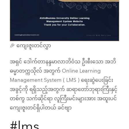
🎉 ကျေးဇူးတင်လွှာ
အရှင် ဒေါက်တာနန္ဒမာလာဘိဝံသ ဦးစီးသော အဘိ
ဓမ္မာတက္ကသိုလ် အတွက် Online Learning
Management System ( LMS ) ရေးဆွဲပေးခြင်း
အခွင့်ကို ရရှိသည့်အတွက် ဆရာတော်ဘုရားကြီးနှင့်
တစ်ကွ သက်ဆိုင်ရာ လူကြီးမင်းများအား အထူးပင်
ကျေးဇူးတင်ရှိပါတယ် ခင်ဗျာ
#lms