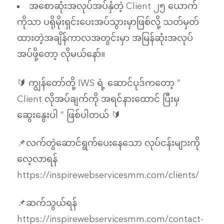
အစောဆုံးအလုပ်အပ်နှံတဲ့ Client ၂၅ ယောက်
ကိုသာ ပရိုမိုးရှင်းပေးအပ်သွားမှာဖြစ်လို့ သတ်မှတ်
ထားတဲ့အချိန်ကာလအတွင်းမှာ အမြန်ဆုံးအလုပ်
အပ်ဖို့တော့ လိုမယ်နော်။
🔰 ကျွန်တော်တို့ IWS ရဲ့ ဆောင်ပုဒ်ကတော့ “
Client လိုအပ်ချက်ကို အရင်နားထောင် ပြီးမှ
ဆွေးနွေးပါ ” ဖြစ်ပါတယ် 🔰
📌လက်တွဲဆောင်ရွက်ပေးနေသော လုပ်ငန်းများကို
လေ့လာရန်
https://inspirewebservicesmm.com/clients/
📌ဆက်သွယ်ရန်
https://inspirewebservicesmm.com/contact-