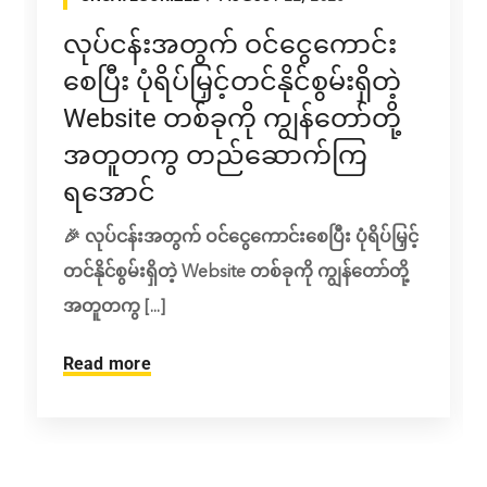
လုပ်ငန်းအတွက် ဝင်ငွေကောင်း
စေပြီး ပုံရိပ်မြှင့်တင်နိုင်စွမ်းရှိတဲ့
Website တစ်ခုကို ကျွန်တော်တို့
အတူတကွ တည်ဆောက်ကြ
ရအောင်
🎉 လုပ်ငန်းအတွက် ဝင်ငွေကောင်းစေပြီး ပုံရိပ်မြှင့်
တင်နိုင်စွမ်းရှိတဲ့ Website တစ်ခုကို ကျွန်တော်တို့
အတူတကွ [...]
Read more