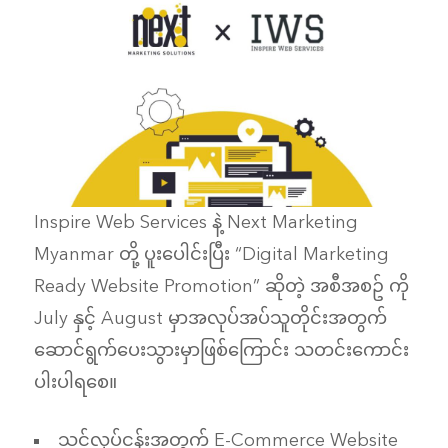
Inspire Web Services နဲ့ Next Marketing
Myanmar တို့ ပူးပေါင်းပြီး “Digital Marketing
Ready Website Promotion” ဆိုတဲ့ အစီအစဥ် ကို
July နှင့် August မှာအလုပ်အပ်သူတိုင်းအတွက်
ဆောင်ရွက်ပေးသွားမှာဖြစ်ကြောင်း သတင်းကောင်း
ပါးပါရစေ။
သင့်လုပ်ငန်းအတွက် E-Commerce Website