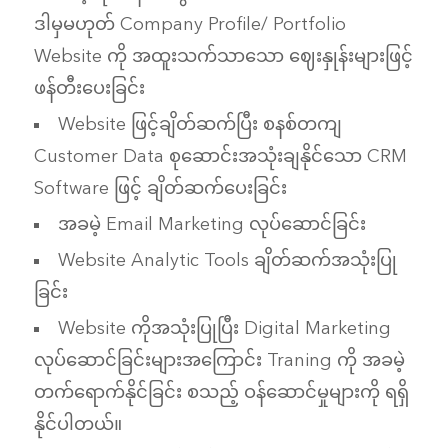
ဒါမှမဟုတ် Company Profile/ Portfolio
Website ကို အထူးသက်သာသော ဈေးနှုန်းများဖြင့်
ဖန်တီးပေးခြင်း
Website ဖြင့်ချိတ်ဆက်ပြီး စနစ်တကျ
Customer Data စုဆောင်းအသုံးချနိုင်သော CRM
Software ဖြင့် ချိတ်ဆက်ပေးခြင်း
အခမဲ့ Email Marketing လုပ်ဆောင်ခြင်း
Website Analytic Tools ချိတ်ဆက်အသုံးပြု
ခြင်း
Website ကိုအသုံးပြုပြီး Digital Marketing
လုပ်ဆောင်ခြင်းများအကြောင်း Traning ကို အခမဲ့
တက်ရောက်နိုင်ခြင်း စသည့် ဝန်ဆောင်မှုများကို ရရှိ
နိုင်ပါတယ်။